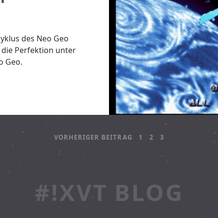
zyklus des Neo Geo
 die Perfektion unter
o Geo.
VORHERIGER BEITRAG
1
2
3
#!XVT BLOG