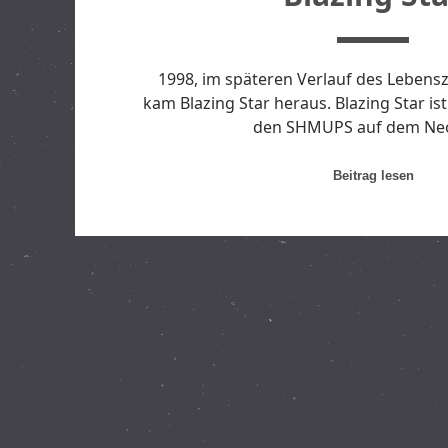
1998, im späteren Verlauf des Lebens
kam Blazing Star heraus. Blazing Star ist
den SHMUPS auf dem Ne
B
Beitrag lesen
l
a
z
i
B
n
E
g
S
I
t
a
T
r
R