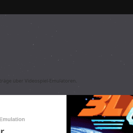
iträge über Videospiel-Emulatoren.
Emulation
ar