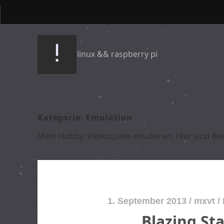
anime && linux && raspberry pi
Kategorie: Emulation
Mein Hobby: Videospiele emulieren. Hier sind Be
1. September 2013
/
mxvt
/
Blazing St