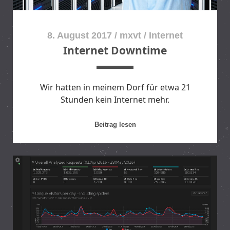
8. August 2017
/
mxvt
/
Internet
Internet Downtime
Wir hatten in meinem Dorf für etwa 21
Stunden kein Internet mehr.
I
Beitrag lesen
n
t
e
r
n
e
t
D