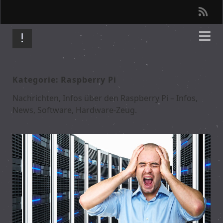
r
s
s
Kategorie: Raspberry Pi
Nachrichten, Infos über den Raspberry Pi – Infos,
News, Software, Hardware-Zeug.