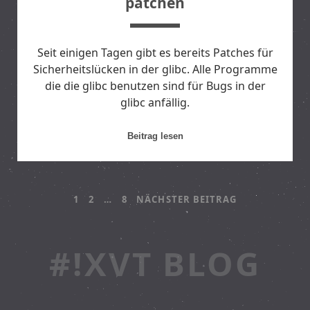
patchen
r
a
t
Seit einigen Tagen gibt es bereits Patches für
u
Sicherheitslücken in der glibc. Alle Programme
r
die die glibc benutzen sind für Bugs in der
,
glibc anfällig.
T
a
k
D
Beitrag lesen
t
e
u
b
n
i
B
1
2
…
8
NÄCHSTER BEITRAG
d
a
S
n
E
p
-
#!XVT BLOG
I
a
S
n
e
T
n
r
u
v