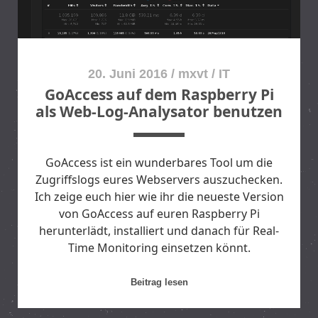
o
w
n
t
20. Juni 2016
/
mxvt
/
IT
i
GoAccess auf dem Raspberry Pi
m
als Web-Log-Analysator benutzen
e
GoAccess ist ein wunderbares Tool um die
Zugriffslogs eures Webservers auszuchecken.
Ich zeige euch hier wie ihr die neueste Version
von GoAccess auf euren Raspberry Pi
herunterlädt, installiert und danach für Real-
Time Monitoring einsetzen könnt.
G
Beitrag lesen
o
A