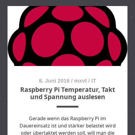
r
I
y
v
P
c
i
g
a
e
l
n
s
c
W
m
e
d
b
u
-
s
8. Juni 2016
/
mxvt
/
IT
L
a
Raspberry Pi Temperatur, Takt
o
g
und Spannung auslesen
g
e
-
–
A
e
n
Gerade wenn das Raspberry Pi im
L
a
Dauereinsatz ist und stärker belastet wird
i
l
oder übertaktet werden soll, will man die
n