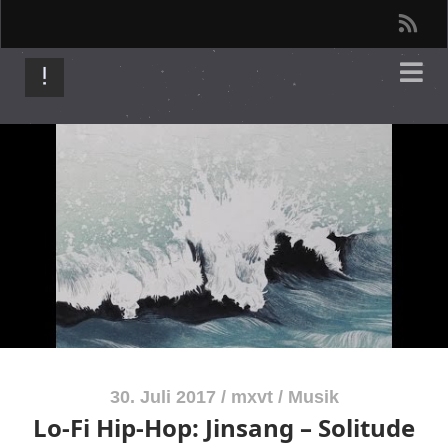
r
s
s
30. Juli 2017
/
mxvt
/
Musik
Lo-Fi Hip-Hop: Jinsang – Solitude