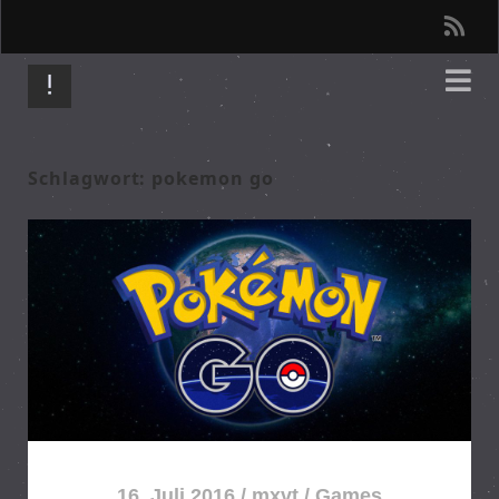
r
s
s
Schlagwort: pokemon go
16. Juli 2016
/
mxvt
/
Games