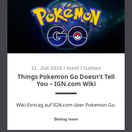
i
e
o
O
C
S
a
v
t
e
c
r
h
f
P
ü
o
g
k
11. Juli 2016
/
mxvt
/
Games
b
e
a
Things Pokemon Go Doesn’t Tell
m
r
You – IGN.com Wiki
o
–
n
H
–
e
Wiki-Eintrag auf IGN.com über Pokemon Go.
I
i
G
s
N
T
Beitrag lesen
e
.
h
.