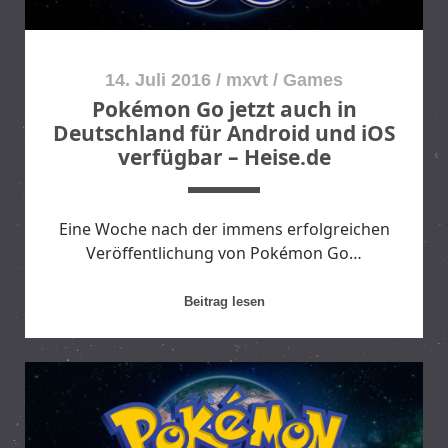
A
:
K
14. Juli 2016
/
mxvt
/
Games
o
Pokémon Go jetzt auch in
s
Deutschland für Android und iOS
t
verfügbar – Heise.de
e
n
l
Eine Woche nach der immens erfolgreichen
o
Veröffentlichung von Pokémon Go…
s
e
s
P
Beitrag lesen
I
o
n
k
t
é
e
m
r
o
n
n