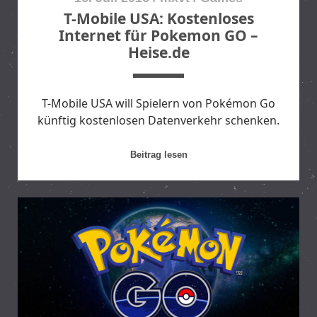
T-Mobile USA: Kostenloses
Internet für Pokemon GO –
Heise.de
T-Mobile USA will Spielern von Pokémon Go
künftig kostenlosen Datenverkehr schenken.
T
Beitrag lesen
-
M
o
b
i
l
e
U
S