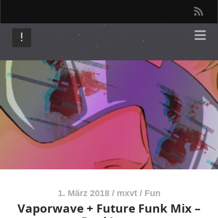
r
s
s
1. März 2018
/
mxvt
/
Fun
Vaporwave + Future Funk Mix –