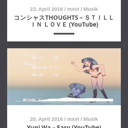
t
23. April 2016
/
mxvt
/
Musik
u
コンシャスTHOUGHTS – ＳＴＩＬＬ
r
ＩＮ ＬＯＶＥ (YouTube)
e
F
u
n
k
M
i
x
–
R
e
a
l
L
20. April 2016
/
mxvt
/
Musik
o
Yuni Wa – Easy (YouTube)
v