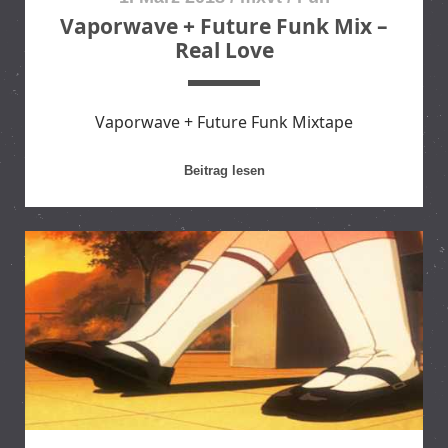
Vaporwave + Future Funk Mix –
Real Love
Vaporwave + Future Funk Mixtape
V
Beitrag lesen
a
p
o
r
w
a
v
e
+
F
u