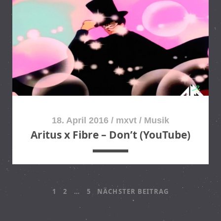
18. April 2016
/
mxvt
/
Musik
Aritus x Fibre – Don’t (YouTube)
B
1
2
…
5
NÄCHSTER BEITRAG
E