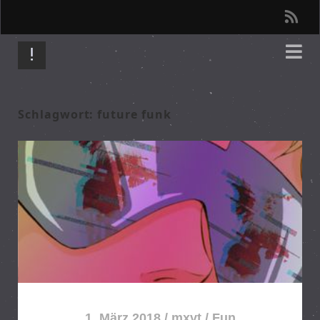
r
s
s
Schlagwort: future funk
1. März 2018
/
mxvt
/
Fun