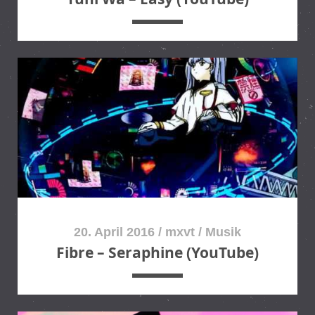
e
20. April 2016
/
mxvt
/
Musik
Fibre – Seraphine (YouTube)